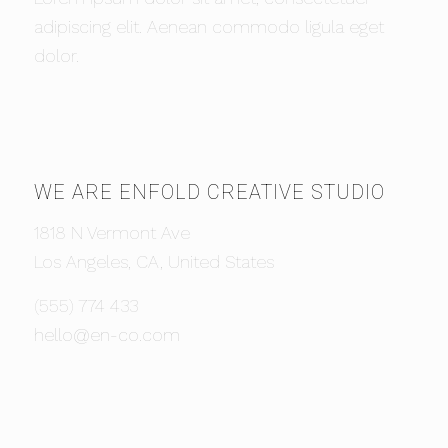
adipiscing elit. Aenean commodo ligula eget
dolor.
WE ARE ENFOLD CREATIVE STUDIO
1818 N Vermont Ave
Los Angeles, CA, United States
(555) 774 433
hello@en-co.com